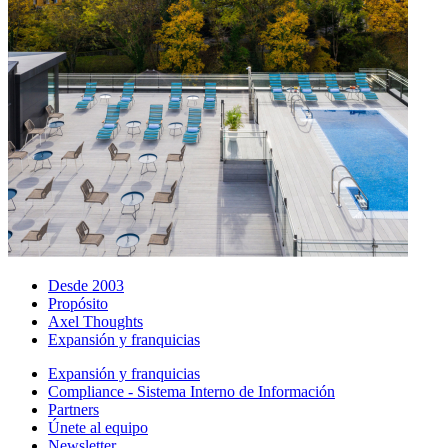
Desde 2003
Propósito
Axel Thoughts
Expansión y franquicias
Expansión y franquicias
Compliance - Sistema Interno de Información
Partners
Únete al equipo
Newsletter