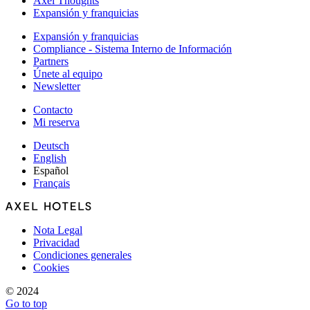
Axel Thoughts
Expansión y franquicias
Expansión y franquicias
Compliance - Sistema Interno de Información
Partners
Únete al equipo
Newsletter
Contacto
Mi reserva
Deutsch
English
Español
Français
Nota Legal
Privacidad
Condiciones generales
Cookies
© 2024
Go to top