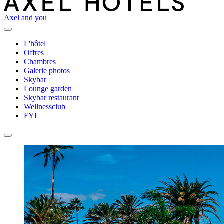
Axel and you
L'hôtel
Offres
Chambres
Galerie photos
Skybar
Lounge garden
Skybar restaurant
Wellnessclub
FYI