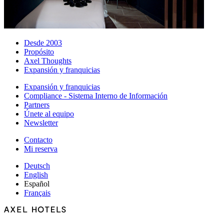
Desde 2003
Propósito
Axel Thoughts
Expansión y franquicias
Expansión y franquicias
Compliance - Sistema Interno de Información
Partners
Únete al equipo
Newsletter
Contacto
Mi reserva
Deutsch
English
Español
Français