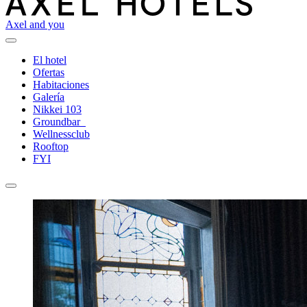
Axel and you
El hotel
Ofertas
Habitaciones
Galería
Nikkei 103
Groundbar
Wellnessclub
Rooftop
FYI