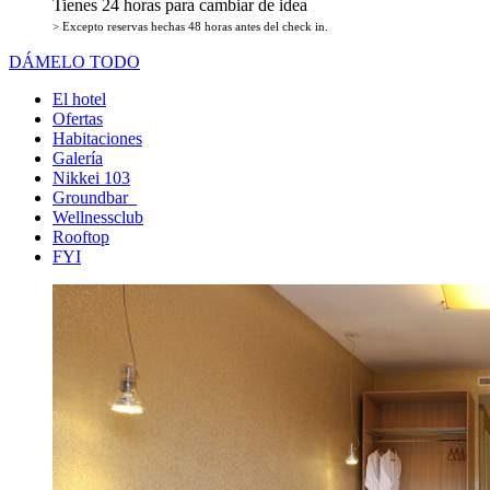
Tienes 24 horas para cambiar de idea
> Excepto reservas hechas 48 horas antes del check in.
DÁMELO TODO
El hotel
Ofertas
Habitaciones
Galería
Nikkei 103
Groundbar
Wellnessclub
Rooftop
FYI